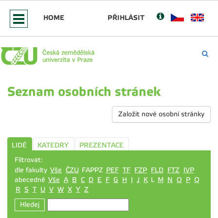
HOME
PŘIHLÁSIT
Seznam osobních stránek
Založit nové osobní stránky
LIDÉ
KATEDRY
PREZENTACE
Filtrovat:
dle fakulty
Vše
ČZU
FAPPZ
PEF
TF
FZP
FLD
FTZ
IVP
abecedně
Vše
A
B
C
D
E
F
G
H
I
J
K
L
M
N
O
P
Q
R
S
T
U
V
W
X
Y
Z
Hledej