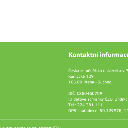
Kontaktní informac
Česká zemědělská univerzita v 
Kamýcká 129
165 00 Praha - Suchdol
DIČ: CZ60460709
ID datové schránky ČZU: 3hdj9c
Tel.: 224 381 111
GPS souřadnice: 50,129976, 