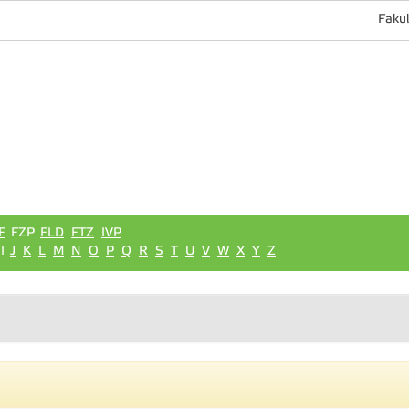
Fakul
F
FZP
FLD
FTZ
IVP
I
J
K
L
M
N
O
P
Q
R
S
T
U
V
W
X
Y
Z