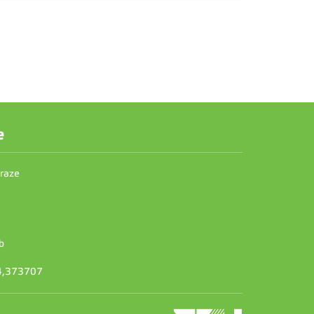
e
Praze
b
14,373707