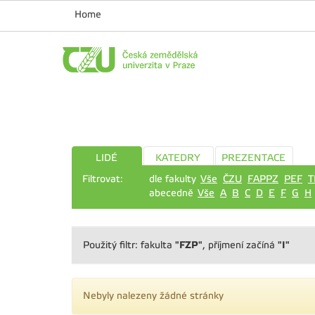
Home
LIDÉ
KATEDRY
PREZENTACE
Filtrovat:
dle fakulty
Vše
ČZU
FAPPZ
PEF
T
abecedně
Vše
A
B
C
D
E
F
G
H
"FZP"
"I"
Použitý filtr: fakulta
, příjmení začíná
Nebyly nalezeny žádné stránky