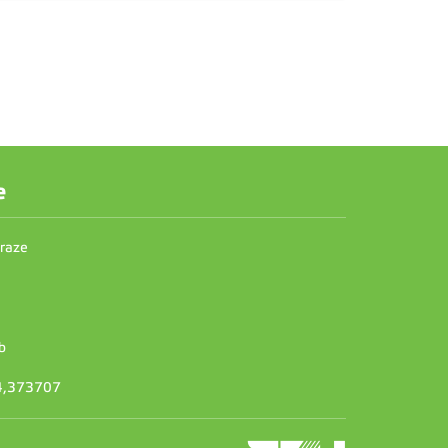
e
Praze
b
14,373707