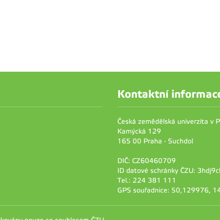
Kontaktní informac
Česká zemědělská univerzita v 
Kamýcká 129
165 00 Praha - Suchdol
DIČ: CZ60460709
ID datové schránky ČZU: 3hdj9c
Tel.: 224 381 111
GPS souřadnice: 50,129976, 