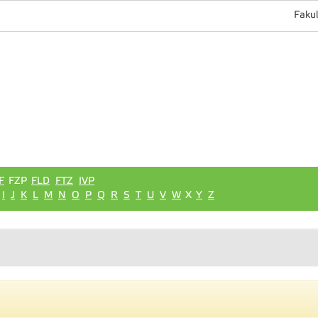
Fakul
F
FZP
FLD
FTZ
IVP
I
J
K
L
M
N
O
P
Q
R
S
T
U
V
W
X
Y
Z