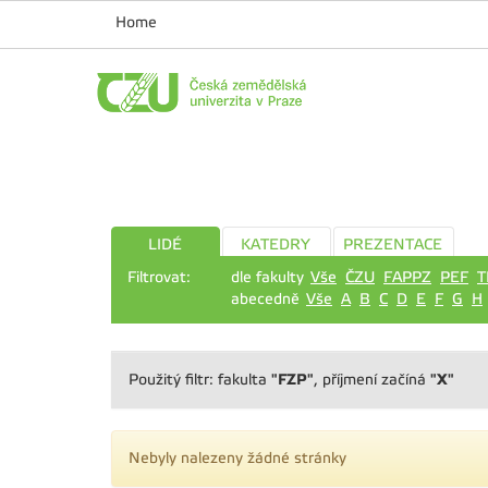
Home
LIDÉ
KATEDRY
PREZENTACE
Filtrovat:
dle fakulty
Vše
ČZU
FAPPZ
PEF
T
abecedně
Vše
A
B
C
D
E
F
G
H
"FZP"
"X"
Použitý filtr: fakulta
, příjmení začíná
Nebyly nalezeny žádné stránky