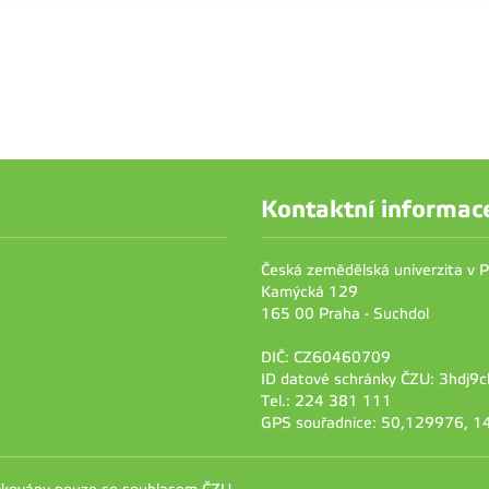
Kontaktní informac
Česká zemědělská univerzita v 
Kamýcká 129
165 00 Praha - Suchdol
DIČ: CZ60460709
ID datové schránky ČZU: 3hdj9c
Tel.: 224 381 111
GPS souřadnice: 50,129976, 