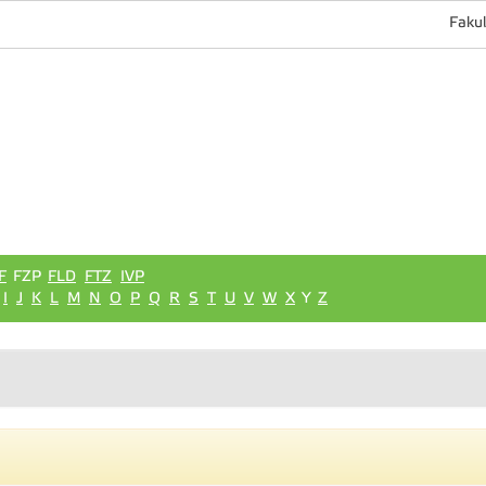
Fakul
F
FZP
FLD
FTZ
IVP
I
J
K
L
M
N
O
P
Q
R
S
T
U
V
W
X
Y
Z