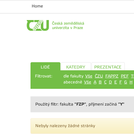
Home
LIDÉ
KATEDRY
PREZENTACE
Filtrovat:
dle fakulty
Vše
ČZU
FAPPZ
PEF
T
abecedně
Vše
A
B
C
D
E
F
G
H
"FZP"
"Y"
Použitý filtr: fakulta
, příjmení začíná
Nebyly nalezeny žádné stránky