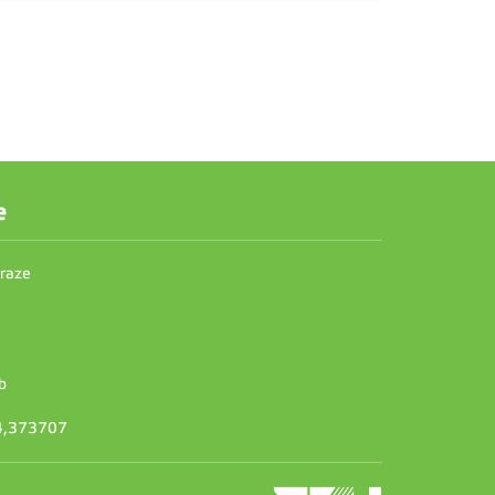
e
Praze
b
14,373707