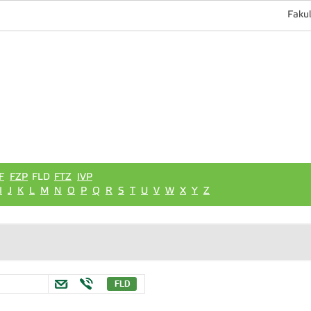
Fakul
F
FZP
FLD
FTZ
IVP
I
J
K
L
M
N
O
P
Q
R
S
T
U
V
W
X
Y
Z