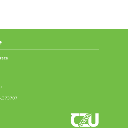
e
Praze
b
14,373707