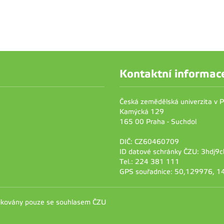
Kontaktní informac
Česká zemědělská univerzita v 
Kamýcká 129
165 00 Praha - Suchdol
DIČ: CZ60460709
ID datové schránky ČZU: 3hdj9c
Tel.: 224 381 111
GPS souřadnice: 50,129976, 
likovány pouze se souhlasem ČZU