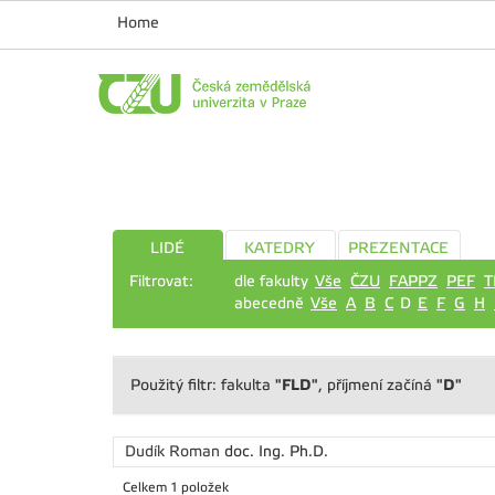
Home
LIDÉ
KATEDRY
PREZENTACE
Filtrovat:
dle fakulty
Vše
ČZU
FAPPZ
PEF
T
abecedně
Vše
A
B
C
D
E
F
G
H
"FLD"
"D"
Použitý filtr: fakulta
, příjmení začíná
Dudík Roman
doc. Ing. Ph.D.
Celkem 1 položek