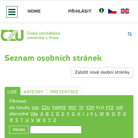
HOME
PŘIHLÁSIT
Seznam osobních stránek
Založit nové osobní stránky
LIDÉ
KATEDRY
PREZENTACE
Filtrovat:
dle fakulty
Vše
ČZU
FAPPZ
PEF
TF
FZP
FLD
FTZ
IVP
abecedně
Vše
A
B
C
D
E
F
G
H
I
J
K
L
M
N
O
P
Q
R
S
T
U
V
W
X
Y
Z
Hledej