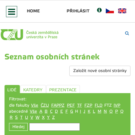
HOME
PŘIHLÁSIT
Seznam osobních stránek
Založit nové osobní stránky
LIDÉ
KATEDRY
PREZENTACE
Filtrovat:
dle fakulty
Vše
ČZU
FAPPZ
PEF
TF
FZP
FLD
FTZ
IVP
abecedně
Vše
A
B
C
D
E
F
G
H
I
J
K
L
M
N
O
P
Q
R
S
T
U
V
W
X
Y
Z
Hledej