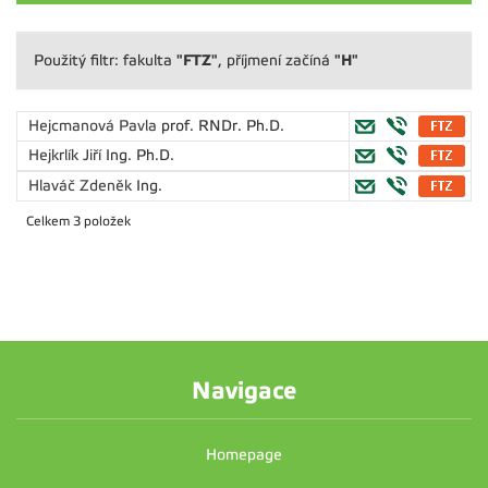
"FTZ"
"H"
Použitý filtr: fakulta
, příjmení začíná
Hejcmanová Pavla
prof. RNDr. Ph.D.
Hejkrlík Jiří
Ing. Ph.D.
Hlaváč Zdeněk
Ing.
Celkem 3 položek
Navigace
Homepage