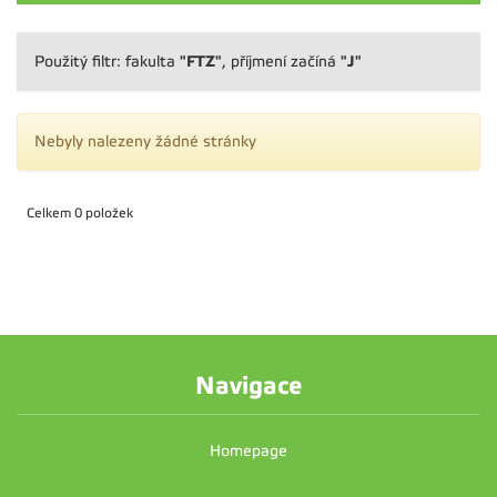
"FTZ"
"J"
Použitý filtr: fakulta
, příjmení začíná
Nebyly nalezeny žádné stránky
Celkem 0 položek
Navigace
Homepage