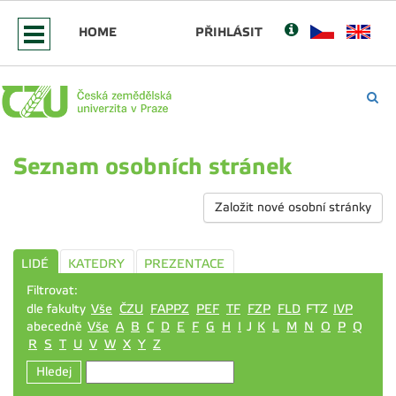
HOME
PŘIHLÁSIT
Seznam osobních stránek
Založit nové osobní stránky
LIDÉ
KATEDRY
PREZENTACE
Filtrovat:
dle fakulty
Vše
ČZU
FAPPZ
PEF
TF
FZP
FLD
FTZ
IVP
abecedně
Vše
A
B
C
D
E
F
G
H
I
J
K
L
M
N
O
P
Q
R
S
T
U
V
W
X
Y
Z
Hledej