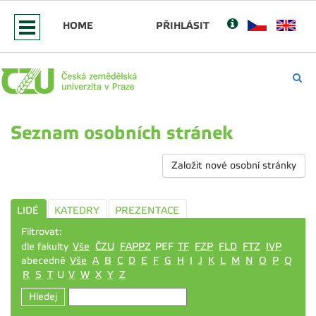
HOME
PŘIHLÁSIT
Seznam osobních stránek
Založit nové osobní stránky
LIDÉ
KATEDRY
PREZENTACE
Filtrovat:
dle fakulty
Vše
ČZU
FAPPZ
PEF
TF
FZP
FLD
FTZ
IVP
abecedně
Vše
A
B
C
D
E
F
G
H
I
J
K
L
M
N
O
P
Q
R
S
T
U
V
W
X
Y
Z
Hledej