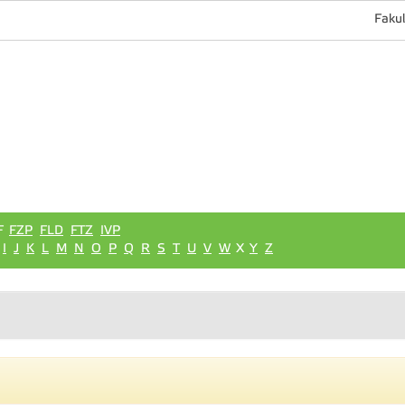
Fakul
F
FZP
FLD
FTZ
IVP
I
J
K
L
M
N
O
P
Q
R
S
T
U
V
W
X
Y
Z