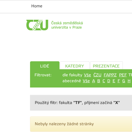
Home
LIDÉ
KATEDRY
PREZENTACE
Filtrovat:
dle fakulty
Vše
ČZU
FAPPZ
PEF
T
abecedně
Vše
A
B
C
D
E
F
G
H
"TF"
"X"
Použitý filtr: fakulta
, příjmení začíná
Nebyly nalezeny žádné stránky