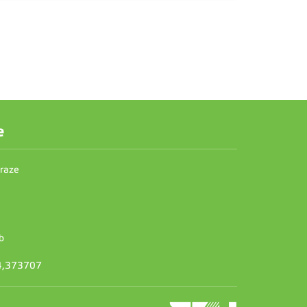
e
Praze
b
14,373707