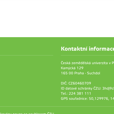
Kontaktní informac
Česká zemědělská univerzita v 
Kamýcká 129
165 00 Praha - Suchdol
DIČ: CZ60460709
ID datové schránky ČZU: 3hdj9c
Tel.: 224 381 111
GPS souřadnice: 50,129976, 