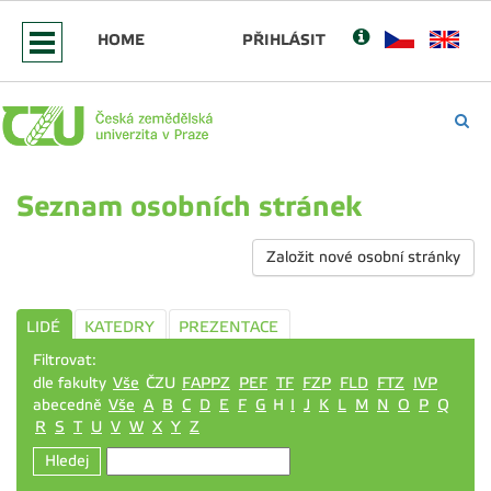
HOME
PŘIHLÁSIT
Seznam osobních stránek
Založit nové osobní stránky
LIDÉ
KATEDRY
PREZENTACE
Filtrovat:
dle fakulty
Vše
ČZU
FAPPZ
PEF
TF
FZP
FLD
FTZ
IVP
abecedně
Vše
A
B
C
D
E
F
G
H
I
J
K
L
M
N
O
P
Q
R
S
T
U
V
W
X
Y
Z
Hledej