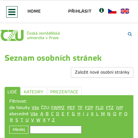
HOME
PŘIHLÁSIT
Seznam osobních stránek
Založit nové osobní stránky
LIDÉ
KATEDRY
PREZENTACE
Filtrovat:
dle fakulty
Vše
ČZU
FAPPZ
PEF
TF
FZP
FLD
FTZ
IVP
abecedně
Vše
A
B
C
D
E
F
G
H
I
J
K
L
M
N
O
P
Q
R
S
T
U
V
W
X
Y
Z
Hledej