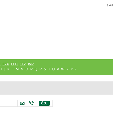
Fakul
F
FZP
FLD
FTZ
IVP
I
J
K
L
M
N
O
P
Q
R
S
T
U
V
W
X
Y
Z
"