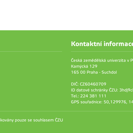
Kontaktní informac
Česká zemědělská univerzita v 
Kamýcká 129
165 00 Praha - Suchdol
DIČ: CZ60460709
ID datové schránky ČZU: 3hdj9c
Tel.: 224 381 111
GPS souřadnice: 50,129976, 
likovány pouze se souhlasem ČZU