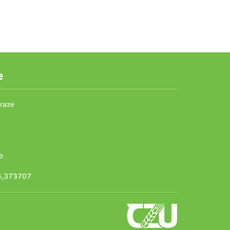
e
Praze
b
14,373707