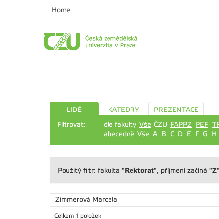
Home
LIDÉ
KATEDRY
PREZENTACE
Filtrovat:
dle fakulty
Vše
ČZU
FAPPZ
PEF
T
abecedně
Vše
A
B
C
D
E
F
G
H
"Rektorat"
"Z
Použitý filtr: fakulta
, příjmení začíná
Zimmerová Marcela
Celkem 1 položek