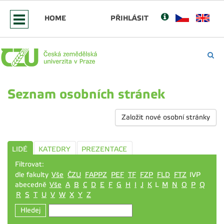
HOME
PŘIHLÁSIT
Seznam osobních stránek
Založit nové osobní stránky
LIDÉ
KATEDRY
PREZENTACE
Filtrovat:
dle fakulty
Vše
ČZU
FAPPZ
PEF
TF
FZP
FLD
FTZ
IVP
abecedně
Vše
A
B
C
D
E
F
G
H
I
J
K
L
M
N
O
P
Q
R
S
T
U
V
W
X
Y
Z
Hledej