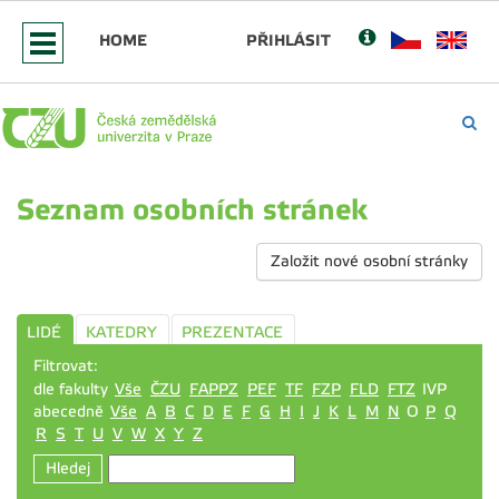
HOME
PŘIHLÁSIT
Seznam osobních stránek
Založit nové osobní stránky
LIDÉ
KATEDRY
PREZENTACE
Filtrovat:
dle fakulty
Vše
ČZU
FAPPZ
PEF
TF
FZP
FLD
FTZ
IVP
abecedně
Vše
A
B
C
D
E
F
G
H
I
J
K
L
M
N
O
P
Q
R
S
T
U
V
W
X
Y
Z
Hledej