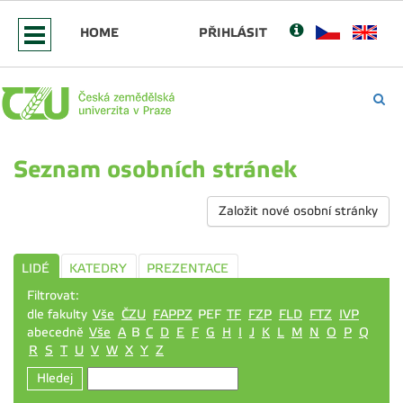
HOME
PŘIHLÁSIT
Seznam osobních stránek
Založit nové osobní stránky
LIDÉ
KATEDRY
PREZENTACE
Filtrovat:
dle fakulty
Vše
ČZU
FAPPZ
PEF
TF
FZP
FLD
FTZ
IVP
abecedně
Vše
A
B
C
D
E
F
G
H
I
J
K
L
M
N
O
P
Q
R
S
T
U
V
W
X
Y
Z
Hledej