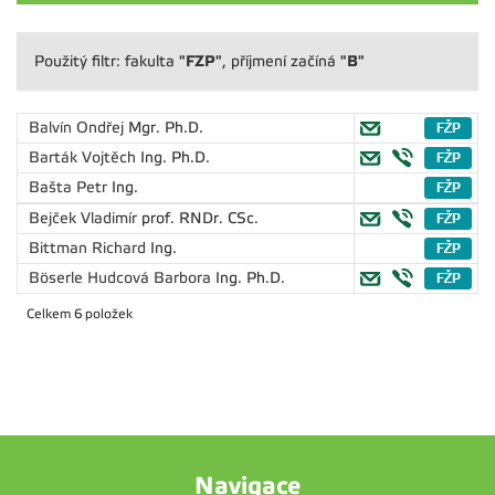
"FZP"
"B"
Použitý filtr: fakulta
, příjmení začíná
Balvín Ondřej
Mgr. Ph.D.
Barták Vojtěch
Ing. Ph.D.
Bašta Petr
Ing.
Bejček Vladimír
prof. RNDr. CSc.
Bittman Richard
Ing.
Böserle Hudcová Barbora
Ing. Ph.D.
Celkem 6 položek
Navigace