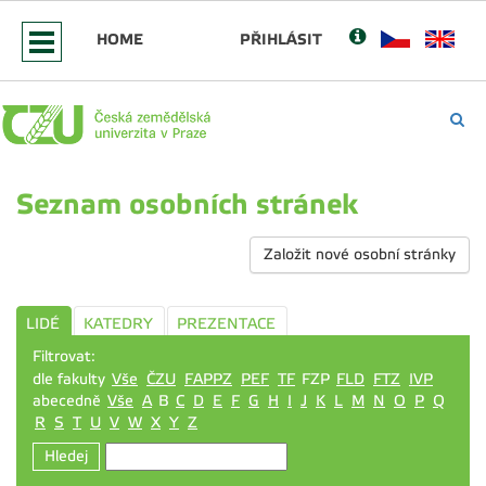
HOME
PŘIHLÁSIT
Seznam osobních stránek
Založit nové osobní stránky
LIDÉ
KATEDRY
PREZENTACE
Filtrovat:
dle fakulty
Vše
ČZU
FAPPZ
PEF
TF
FZP
FLD
FTZ
IVP
abecedně
Vše
A
B
C
D
E
F
G
H
I
J
K
L
M
N
O
P
Q
R
S
T
U
V
W
X
Y
Z
Hledej