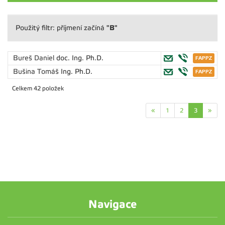
"B"
Použitý filtr: příjmení začíná
Bureš Daniel
doc. Ing. Ph.D.
Bušina Tomáš
Ing. Ph.D.
Celkem 42 položek
«
1
2
3
»
Navigace