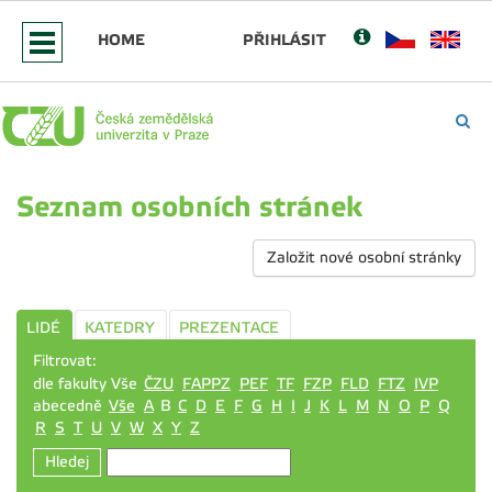
HOME
PŘIHLÁSIT
Seznam osobních stránek
Založit nové osobní stránky
LIDÉ
KATEDRY
PREZENTACE
Filtrovat:
dle fakulty Vše
ČZU
FAPPZ
PEF
TF
FZP
FLD
FTZ
IVP
abecedně
Vše
A
B
C
D
E
F
G
H
I
J
K
L
M
N
O
P
Q
R
S
T
U
V
W
X
Y
Z
Hledej