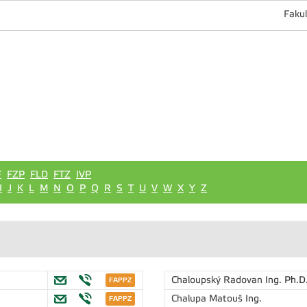
Fakul
F
FZP
FLD
FTZ
IVP
I
J
K
L
M
N
O
P
Q
R
S
T
U
V
W
X
Y
Z
Chaloupský Radovan
Ing. Ph.D
Chalupa Matouš
Ing.