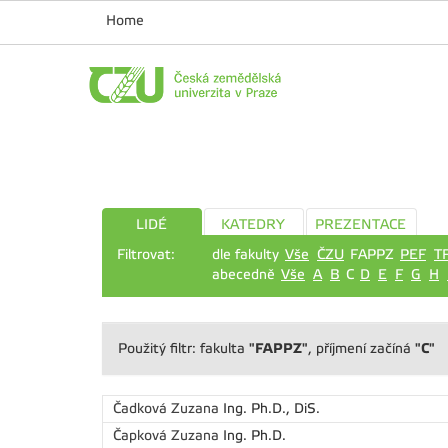
Home
LIDÉ
KATEDRY
PREZENTACE
Filtrovat:
dle fakulty
Vše
ČZU
FAPPZ
PEF
T
abecedně
Vše
A
B
C
D
E
F
G
H
"FAPPZ"
"C"
Použitý filtr: fakulta
, příjmení začíná
Čadková Zuzana
Ing. Ph.D., DiS.
Čapková Zuzana
Ing. Ph.D.