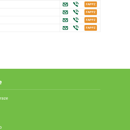
.
e
Praze
b