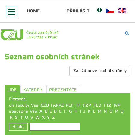
HOME
PŘIHLÁSIT
Seznam osobních stránek
Založit nové osobní stránky
LIDÉ
KATEDRY
PREZENTACE
Filtrovat:
dle fakulty
Vše
ČZU
FAPPZ
PEF
TF
FZP
FLD
FTZ
IVP
abecedně
Vše
A
B
C
D
E
F
G
H
I
J
K
L
M
N
O
P
Q
R
S
T
U
V
W
X
Y
Z
Hledej