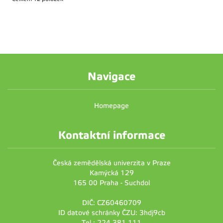
Navigace
Homepage
Kontaktní informace
Česká zemědělská univerzita v Praze
Kamýcká 129
165 00 Praha - Suchdol
DIČ: CZ60460709
ID datové schránky ČZU: 3hdj9cb
Tel.: 224 381 111