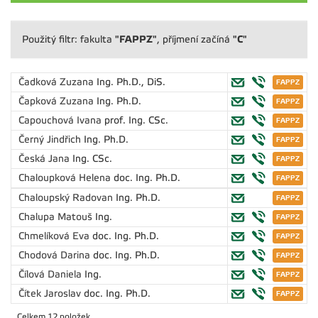
"FAPPZ"
"C"
Použitý filtr: fakulta
, příjmení začíná
Čadková Zuzana
Ing. Ph.D., DiS.
Čapková Zuzana
Ing. Ph.D.
Capouchová Ivana
prof. Ing. CSc.
Černý Jindřich
Ing. Ph.D.
Česká Jana
Ing. CSc.
Chaloupková Helena
doc. Ing. Ph.D.
Chaloupský Radovan
Ing. Ph.D.
Chalupa Matouš
Ing.
Chmelíková Eva
doc. Ing. Ph.D.
Chodová Darina
doc. Ing. Ph.D.
Čílová Daniela
Ing.
Čítek Jaroslav
doc. Ing. Ph.D.
Celkem 12 položek