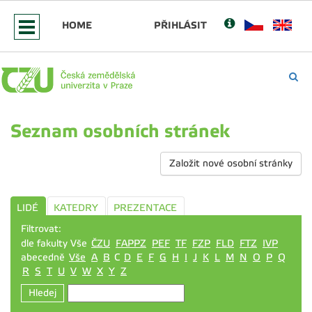
HOME
PŘIHLÁSIT
Seznam osobních stránek
Založit nové osobní stránky
LIDÉ
KATEDRY
PREZENTACE
Filtrovat:
dle fakulty Vše
ČZU
FAPPZ
PEF
TF
FZP
FLD
FTZ
IVP
abecedně
Vše
A
B
C
D
E
F
G
H
I
J
K
L
M
N
O
P
Q
R
S
T
U
V
W
X
Y
Z
Hledej