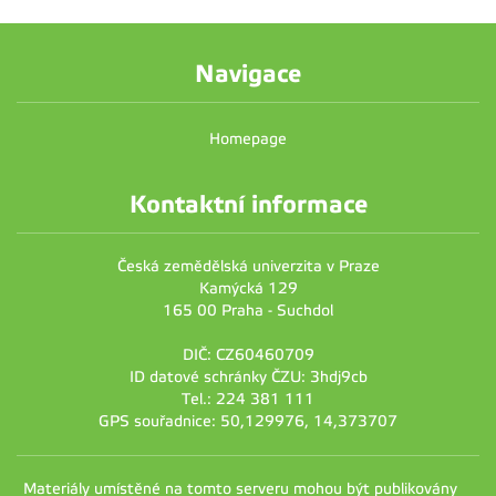
Navigace
Homepage
Kontaktní informace
Česká zemědělská univerzita v Praze
Kamýcká 129
165 00 Praha - Suchdol
DIČ: CZ60460709
ID datové schránky ČZU: 3hdj9cb
Tel.: 224 381 111
GPS souřadnice: 50,129976, 14,373707
Materiály umístěné na tomto serveru mohou být publikovány