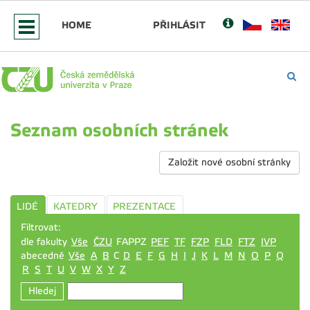
HOME
PŘIHLÁSIT
Seznam osobních stránek
Založit nové osobní stránky
LIDÉ
KATEDRY
PREZENTACE
Filtrovat:
dle fakulty
Vše
ČZU
FAPPZ
PEF
TF
FZP
FLD
FTZ
IVP
abecedně
Vše
A
B
C
D
E
F
G
H
I
J
K
L
M
N
O
P
Q
R
S
T
U
V
W
X
Y
Z
Hledej