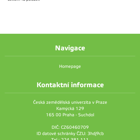
Navigace
Homepage
Kontaktní informace
Česká zemědělská univerzita v Praze
Kamýcká 129
165 00 Praha - Suchdol
DIČ: CZ60460709
ID datové schránky ČZU: 3hdj9cb
Tel.: 224 381 111