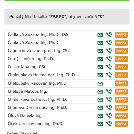
"FAPPZ"
"C"
Použitý filtr: fakulta
, příjmení začíná
Čadková Zuzana
Ing. Ph.D., DiS.
Čapková Zuzana
Ing. Ph.D.
Capouchová Ivana
prof. Ing. CSc.
Černý Jindřich
Ing. Ph.D.
Česká Jana
Ing. CSc.
Chaloupková Helena
doc. Ing. Ph.D.
Chaloupský Radovan
Ing. Ph.D.
Chalupa Matouš
Ing.
Chmelíková Eva
doc. Ing. Ph.D.
Chodová Darina
doc. Ing. Ph.D.
Čílová Daniela
Ing.
Čítek Jaroslav
doc. Ing. Ph.D.
Celkem 12 položek