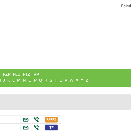
Fakul
F
FZP
FLD
FTZ
IVP
I
J
K
L
M
N
O
P
Q
R
S
T
U
V
W
X
Y
Z