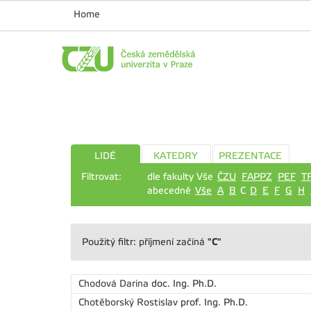
Home
LIDÉ
KATEDRY
PREZENTACE
Filtrovat:
dle fakulty Vše
ČZU
FAPPZ
PEF
T
abecedně
Vše
A
B
C
D
E
F
G
H
"C"
Použitý filtr: příjmení začíná
Chodová Darina
doc. Ing. Ph.D.
Chotěborský Rostislav
prof. Ing. Ph.D.