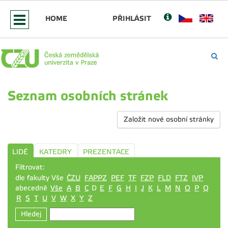
HOME
PŘIHLÁSIT
Seznam osobních stránek
Založit nové osobní stránky
LIDÉ
KATEDRY
PREZENTACE
Filtrovat:
dle fakulty Vše
ČZU
FAPPZ
PEF
TF
FZP
FLD
FTZ
IVP
abecedně
Vše
A
B
C
D
E
F
G
H
I
J
K
L
M
N
O
P
Q
R
S
T
U
V
W
X
Y
Z
Hledej