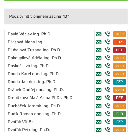
"D"
Použitý filtr: příjmení začíná
David Václav
Ing. Ph.D.
Divišová Alena
Ing.
Dlubalová Zuzana
Ing. Ph.D.
Dokoupilová Adéla
Ing. Ph.D.
Doskočil Ivo
Ing. Ph.D.
Douda Karel
doc. Ing. Ph.D.
Douda Jan
doc. Ing. Ph.D.
Drábek Ondřej
doc. Ing. Ph.D.
Drebitková Malá Alena
PhDr. Ph.D.
Ducháček Jaromír
Ing. Ph.D.
Dudík Roman
doc. Ing. Ph.D.
Dvořák Vít
Bc.
Dvořák Petr
Ing. Ph.D.