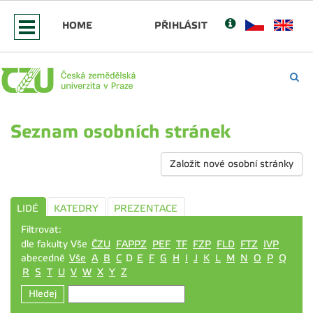
HOME
PŘIHLÁSIT
Seznam osobních stránek
Založit nové osobní stránky
LIDÉ
KATEDRY
PREZENTACE
Filtrovat:
dle fakulty Vše
ČZU
FAPPZ
PEF
TF
FZP
FLD
FTZ
IVP
abecedně
Vše
A
B
C
D
E
F
G
H
I
J
K
L
M
N
O
P
Q
R
S
T
U
V
W
X
Y
Z
Hledej