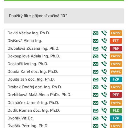
"D"
Použitý filtr: příjmení začíná
David Václav
Ing. Ph.D.
Divišová Alena
Ing.
Dlubalová Zuzana
Ing. Ph.D.
Dokoupilová Adéla
Ing. Ph.D.
Doskočil Ivo
Ing. Ph.D.
Douda Karel
doc. Ing. Ph.D.
Douda Jan
doc. Ing. Ph.D.
Drábek Ondřej
doc. Ing. Ph.D.
Drebitková Malá Alena
PhDr. Ph.D.
Ducháček Jaromír
Ing. Ph.D.
Dudík Roman
doc. Ing. Ph.D.
Dvořák Vít
Bc.
Dvořák Petr
Ing. Ph.D.