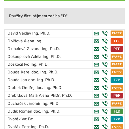
"D"
Použitý filtr: příjmení začíná
David Václav
Ing. Ph.D.
Divišová Alena
Ing.
Dlubalová Zuzana
Ing. Ph.D.
Dokoupilová Adéla
Ing. Ph.D.
Doskočil Ivo
Ing. Ph.D.
Douda Karel
doc. Ing. Ph.D.
Douda Jan
doc. Ing. Ph.D.
Drábek Ondřej
doc. Ing. Ph.D.
Drebitková Malá Alena
PhDr. Ph.D.
Ducháček Jaromír
Ing. Ph.D.
Dudík Roman
doc. Ing. Ph.D.
Dvořák Vít
Bc.
Dvořák Petr
Ing. Ph.D.