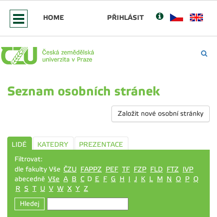
HOME
PŘIHLÁSIT
Seznam osobních stránek
Založit nové osobní stránky
LIDÉ
KATEDRY
PREZENTACE
Filtrovat:
dle fakulty Vše
ČZU
FAPPZ
PEF
TF
FZP
FLD
FTZ
IVP
abecedně
Vše
A
B
C
D
E
F
G
H
I
J
K
L
M
N
O
P
Q
R
S
T
U
V
W
X
Y
Z
Hledej