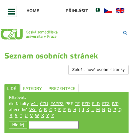
HOME
PŘIHLÁSIT
Seznam osobních stránek
Založit nové osobní stránky
LIDÉ
KATEDRY
PREZENTACE
Filtrovat:
dle fakulty
Vše
ČZU
FAPPZ
PEF
TF
FZP
FLD
FTZ
IVP
abecedně
Vše
A
B
C
D
E
F
G
H
I
J
K
L
M
N
O
P
Q
R
S
T
U
V
W
X
Y
Z
Hledej