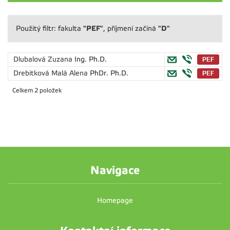
"PEF"
"D"
Použitý filtr: fakulta
, příjmení začíná
Dlubalová Zuzana
Ing. Ph.D.
Drebitková Malá Alena
PhDr. Ph.D.
Celkem 2 položek
Navigace
Homepage