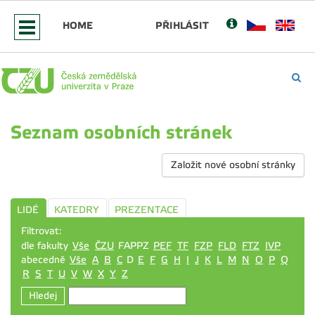
HOME
PŘIHLÁSIT
Seznam osobních stránek
Založit nové osobní stránky
LIDÉ
KATEDRY
PREZENTACE
Filtrovat:
dle fakulty
Vše
ČZU
FAPPZ
PEF
TF
FZP
FLD
FTZ
IVP
abecedně
Vše
A
B
C
D
E
F
G
H
I
J
K
L
M
N
O
P
Q
R
S
T
U
V
W
X
Y
Z
Hledej