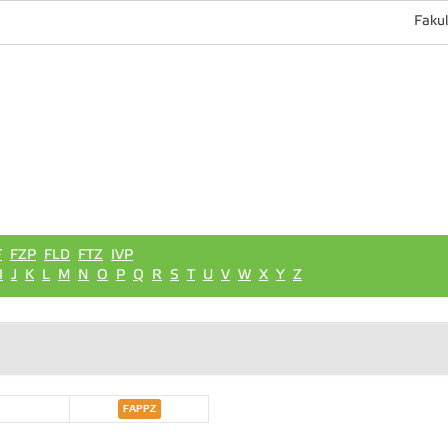
Fakul
F
FZP
FLD
FTZ
IVP
I
J
K
L
M
N
O
P
Q
R
S
T
U
V
W
X
Y
Z