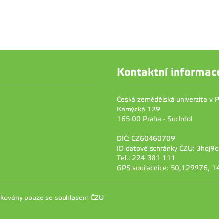
Kontaktní informac
Česká zemědělská univerzita v 
Kamýcká 129
165 00 Praha - Suchdol
DIČ: CZ60460709
ID datové schránky ČZU: 3hdj9c
Tel.: 224 381 111
GPS souřadnice: 50,129976, 
likovány pouze se souhlasem ČZU