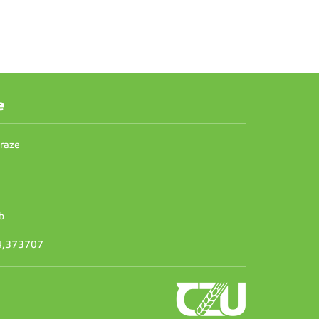
e
Praze
b
14,373707