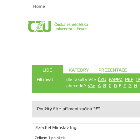
Home
LIDÉ
KATEDRY
PREZENTACE
Filtrovat:
dle fakulty Vše
ČZU
FAPPZ
PEF
T
abecedně
Vše
A
B
C
D
E
F
G
H
"E"
Použitý filtr: příjmení začíná
Ezechel Miroslav
Ing.
Celkem 1 položek