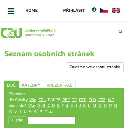
HOME
PŘIHLÁSIT
Seznam osobních stránek
Založit nové osobní stránky
LIDÉ
KATEDRY
PREZENTACE
Filtrovat:
dle fakulty
Vše
ČZU
FAPPZ
PEF
TF
FZP
FLD
FTZ
IVP
abecedně
Vše
A
B
C
D
E
F
G
H
I
J
K
L
M
N
O
P
Q
R
S
T
U
V
W
X
Y
Z
Hledej