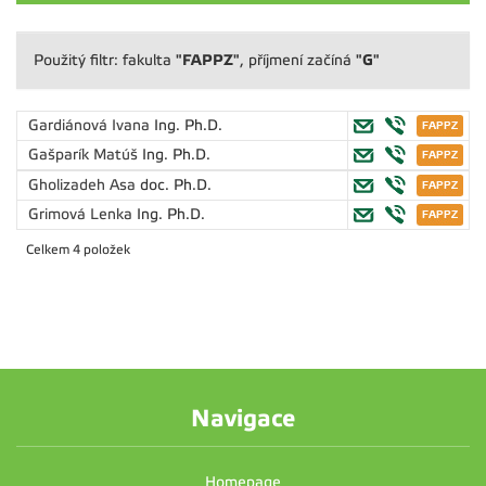
"FAPPZ"
"G"
Použitý filtr: fakulta
, příjmení začíná
Gardiánová Ivana
Ing. Ph.D.
Gašparík Matúš
Ing. Ph.D.
Gholizadeh Asa
doc. Ph.D.
Grimová Lenka
Ing. Ph.D.
Celkem 4 položek
Navigace
Homepage