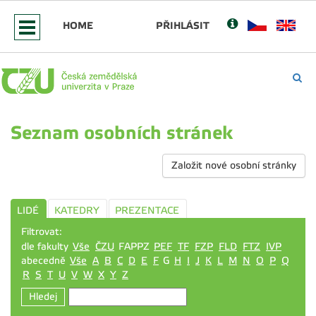
HOME
PŘIHLÁSIT
Seznam osobních stránek
Založit nové osobní stránky
LIDÉ
KATEDRY
PREZENTACE
Filtrovat:
dle fakulty
Vše
ČZU
FAPPZ
PEF
TF
FZP
FLD
FTZ
IVP
abecedně
Vše
A
B
C
D
E
F
G
H
I
J
K
L
M
N
O
P
Q
R
S
T
U
V
W
X
Y
Z
Hledej