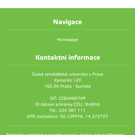
Navigace
Homepage
Kontaktní informace
Česká zemědělská univerzita v Praze
Kamýcká 129
165 00 Praha - Suchdol
DIČ: CZ60460709
ID datové schránky ČZU: 3hdj9cb
Tel.: 224 381 111
GPS souřadnice: 50,129976, 14,373707
Materiály umístěné na tomto serveru mohou být publikovány