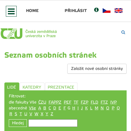
HOME
PŘIHLÁSIT
Seznam osobních stránek
Založit nové osobní stránky
LIDÉ
KATEDRY
PREZENTACE
Filtrovat:
dle fakulty Vše
ČZU
FAPPZ
PEF
TF
FZP
FLD
FTZ
IVP
abecedně
Vše
A
B
C
D
E
F
G
H
I
J
K
L
M
N
O
P
Q
R
S
T
U
V
W
X
Y
Z
Hledej