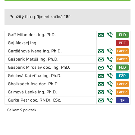
"G"
Použitý filtr: příjmení začíná
Gaff Milan
doc. Ing. PhD.
Gaj Aleksej
Ing.
Gardiánová Ivana
Ing. Ph.D.
Gašparík Matúš
Ing. Ph.D.
Gašparík Miroslav
doc. Ing. PhD.
Gdulová Kateřina
Ing. Ph.D.
Gholizadeh Asa
doc. Ph.D.
Grimová Lenka
Ing. Ph.D.
Gurka Petr
doc. RNDr. CSc.
Celkem 9 položek