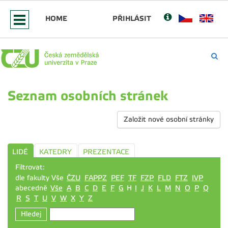
HOME
PŘIHLÁSIT
Seznam osobních stránek
Založit nové osobní stránky
LIDÉ
KATEDRY
PREZENTACE
Filtrovat:
dle fakulty Vše
ČZU
FAPPZ
PEF
TF
FZP
FLD
FTZ
IVP
abecedně
Vše
A
B
C
D
E
F
G
H
I
J
K
L
M
N
O
P
Q
R
S
T
U
V
W
X
Y
Z
Hledej