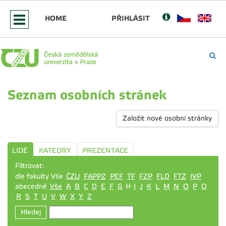
HOME
PŘIHLÁSIT
Seznam osobních stránek
Založit nové osobní stránky
LIDÉ
KATEDRY
PREZENTACE
Filtrovat:
dle fakulty Vše
ČZU
FAPPZ
PEF
TF
FZP
FLD
FTZ
IVP
abecedně
Vše
A
B
C
D
E
F
G
H
I
J
K
L
M
N
O
P
Q
R
S
T
U
V
W
X
Y
Z
Hledej