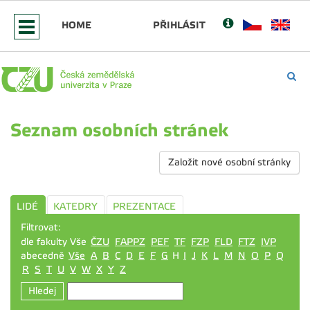
HOME
PŘIHLÁSIT
Seznam osobních stránek
Založit nové osobní stránky
LIDÉ
KATEDRY
PREZENTACE
Filtrovat:
dle fakulty Vše
ČZU
FAPPZ
PEF
TF
FZP
FLD
FTZ
IVP
abecedně
Vše
A
B
C
D
E
F
G
H
I
J
K
L
M
N
O
P
Q
R
S
T
U
V
W
X
Y
Z
Hledej