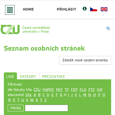
HOME
PŘIHLÁSIT
Seznam osobních stránek
Založit nové osobní stránky
LIDÉ
KATEDRY
PREZENTACE
Filtrovat:
dle fakulty Vše
ČZU
FAPPZ
PEF
TF
FZP
FLD
FTZ
IVP
abecedně
Vše
A
B
C
D
E
F
G
H
I
J
K
L
M
N
O
P
Q
R
S
T
U
V
W
X
Y
Z
Hledej