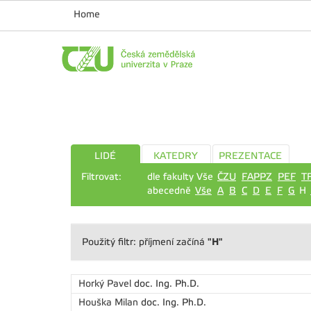
Home
LIDÉ
KATEDRY
PREZENTACE
Filtrovat:
dle fakulty Vše
ČZU
FAPPZ
PEF
T
abecedně
Vše
A
B
C
D
E
F
G
H
"H"
Použitý filtr: příjmení začíná
Horký Pavel
doc. Ing. Ph.D.
Houška Milan
doc. Ing. Ph.D.