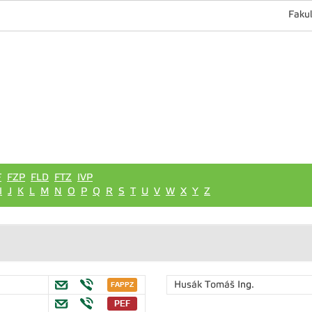
Fakul
F
FZP
FLD
FTZ
IVP
I
J
K
L
M
N
O
P
Q
R
S
T
U
V
W
X
Y
Z
Husák Tomáš
Ing.