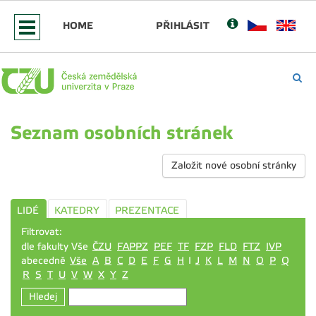
HOME
PŘIHLÁSIT
Seznam osobních stránek
Založit nové osobní stránky
LIDÉ
KATEDRY
PREZENTACE
Filtrovat:
dle fakulty Vše
ČZU
FAPPZ
PEF
TF
FZP
FLD
FTZ
IVP
abecedně
Vše
A
B
C
D
E
F
G
H
I
J
K
L
M
N
O
P
Q
R
S
T
U
V
W
X
Y
Z
Hledej