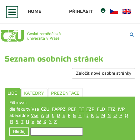
HOME
PŘIHLÁSIT
Seznam osobních stránek
Založit nové osobní stránky
LIDÉ
KATEDRY
PREZENTACE
Filtrovat:
dle fakulty Vše
ČZU
FAPPZ
PEF
TF
FZP
FLD
FTZ
IVP
abecedně
Vše
A
B
C
D
E
F
G
H
I
J
K
L
M
N
O
P
Q
R
S
T
U
V
W
X
Y
Z
Hledej