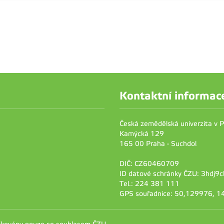
Kontaktní informac
Česká zemědělská univerzita v 
Kamýcká 129
165 00 Praha - Suchdol
DIČ: CZ60460709
ID datové schránky ČZU: 3hdj9c
Tel.: 224 381 111
GPS souřadnice: 50,129976, 