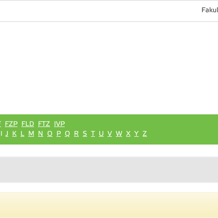
Fakul
F
FZP
FLD
FTZ
IVP
I
J
K
L
M
N
O
P
Q
R
S
T
U
V
W
X
Y
Z