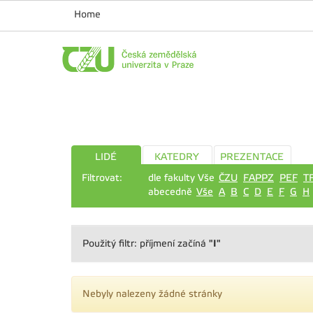
Home
LIDÉ
KATEDRY
PREZENTACE
Filtrovat:
dle fakulty Vše
ČZU
FAPPZ
PEF
T
abecedně
Vše
A
B
C
D
E
F
G
H
"I"
Použitý filtr: příjmení začíná
Nebyly nalezeny žádné stránky