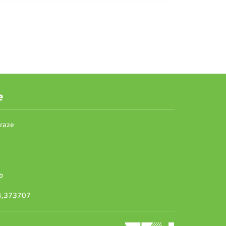
e
Praze
b
14,373707