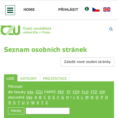
HOME
PŘIHLÁSIT
Seznam osobních stránek
Založit nové osobní stránky
LIDÉ
KATEDRY
PREZENTACE
Filtrovat:
dle fakulty
Vše
ČZU
FAPPZ
PEF
TF
FZP
FLD
FTZ
IVP
abecedně
Vše
A
B
C
D
E
F
G
H
I
J
K
L
M
N
O
P
Q
R
S
T
U
V
W
X
Y
Z
Hledej