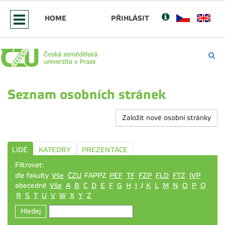
HOME
PŘIHLÁSIT
Seznam osobních stránek
Založit nové osobní stránky
LIDÉ
KATEDRY
PREZENTACE
Filtrovat:
dle fakulty
Vše
ČZU
FAPPZ
PEF
TF
FZP
FLD
FTZ
IVP
abecedně
Vše
A
B
C
D
E
F
G
H
I
J
K
L
M
N
O
P
Q
R
S
T
U
V
W
X
Y
Z
Hledej