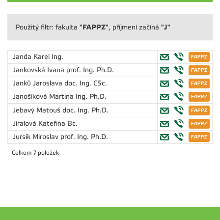
"FAPPZ"
"J"
Použitý filtr: fakulta
, příjmení začíná
Janda Karel
Ing.
Jankovská Ivana
prof. Ing. Ph.D.
Janků Jaroslava
doc. Ing. CSc.
Janošíková Martina
Ing. Ph.D.
Jebavý Matouš
doc. Ing. Ph.D.
Jiralová Kateřina
Bc.
Jursík Miroslav
prof. Ing. Ph.D.
Celkem 7 položek