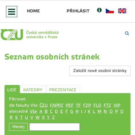
HOME
PŘIHLÁSIT
Seznam osobních stránek
Založit nové osobní stránky
LIDÉ
KATEDRY
PREZENTACE
Filtrovat:
dle fakulty Vše
ČZU
FAPPZ
PEF
TF
FZP
FLD
FTZ
IVP
abecedně
Vše
A
B
C
D
E
F
G
H
I
J
K
L
M
N
O
P
Q
R
S
T
U
V
W
X
Y
Z
Hledej