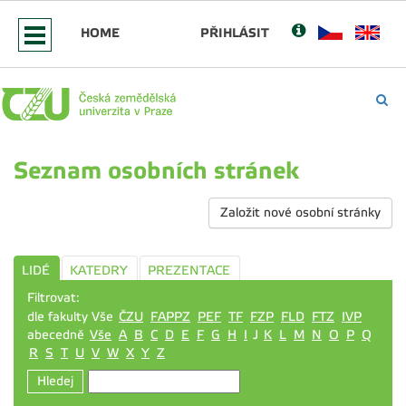
HOME
PŘIHLÁSIT
Seznam osobních stránek
Založit nové osobní stránky
LIDÉ
KATEDRY
PREZENTACE
Filtrovat:
dle fakulty Vše
ČZU
FAPPZ
PEF
TF
FZP
FLD
FTZ
IVP
abecedně
Vše
A
B
C
D
E
F
G
H
I
J
K
L
M
N
O
P
Q
R
S
T
U
V
W
X
Y
Z
Hledej