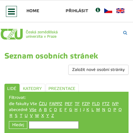
HOME
PŘIHLÁSIT
Seznam osobních stránek
Založit nové osobní stránky
LIDÉ
KATEDRY
PREZENTACE
Filtrovat:
dle fakulty Vše
ČZU
FAPPZ
PEF
TF
FZP
FLD
FTZ
IVP
abecedně
Vše
A
B
C
D
E
F
G
H
I
J
K
L
M
N
O
P
Q
R
S
T
U
V
W
X
Y
Z
Hledej