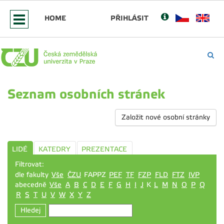
HOME
PŘIHLÁSIT
Seznam osobních stránek
Založit nové osobní stránky
LIDÉ
KATEDRY
PREZENTACE
Filtrovat:
dle fakulty
Vše
ČZU
FAPPZ
PEF
TF
FZP
FLD
FTZ
IVP
abecedně
Vše
A
B
C
D
E
F
G
H
I
J
K
L
M
N
O
P
Q
R
S
T
U
V
W
X
Y
Z
Hledej