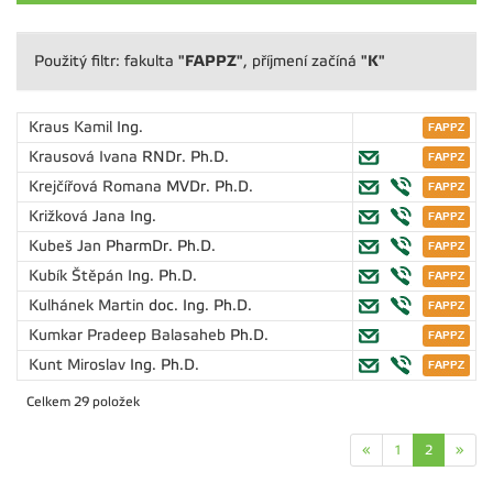
"FAPPZ"
"K"
Použitý filtr: fakulta
, příjmení začíná
Kraus Kamil
Ing.
Krausová Ivana
RNDr. Ph.D.
Krejčířová Romana
MVDr. Ph.D.
Križková Jana
Ing.
Kubeš Jan
PharmDr. Ph.D.
Kubík Štěpán
Ing. Ph.D.
Kulhánek Martin
doc. Ing. Ph.D.
Kumkar Pradeep Balasaheb
Ph.D.
Kunt Miroslav
Ing. Ph.D.
Celkem 29 položek
«
1
2
»