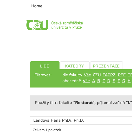
Home
LIDÉ
KATEDRY
PREZENTACE
Filtrovat:
dle fakulty
Vše
ČZU
FAPPZ
PEF
T
abecedně
Vše
A
B
C
D
E
F
G
H
"Rektorat"
"L"
Použitý filtr: fakulta
, příjmení začíná
Landová Hana
PhDr. Ph.D.
Celkem 1 položek