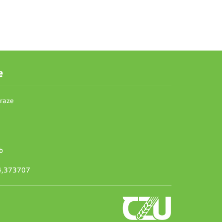
e
Praze
b
14,373707