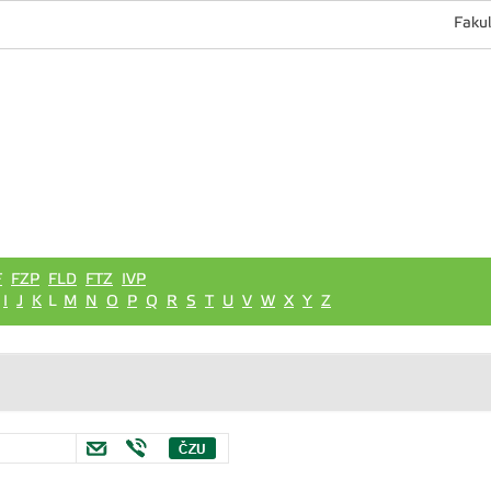
Fakul
F
FZP
FLD
FTZ
IVP
I
J
K
L
M
N
O
P
Q
R
S
T
U
V
W
X
Y
Z