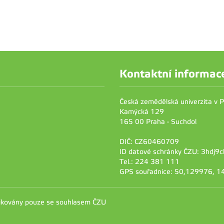
Kontaktní informac
Česká zemědělská univerzita v 
Kamýcká 129
165 00 Praha - Suchdol
DIČ: CZ60460709
ID datové schránky ČZU: 3hdj9c
Tel.: 224 381 111
GPS souřadnice: 50,129976, 
likovány pouze se souhlasem ČZU