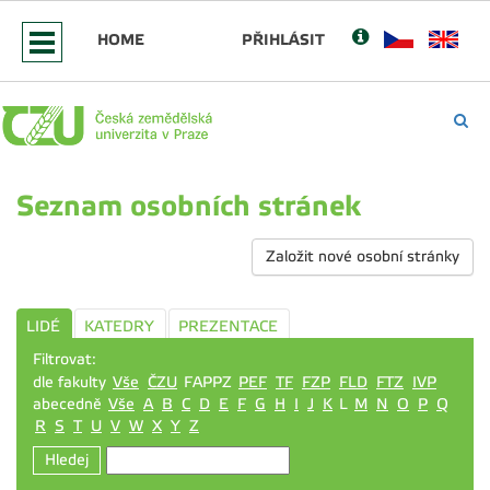
HOME
PŘIHLÁSIT
Seznam osobních stránek
Založit nové osobní stránky
LIDÉ
KATEDRY
PREZENTACE
Filtrovat:
dle fakulty
Vše
ČZU
FAPPZ
PEF
TF
FZP
FLD
FTZ
IVP
abecedně
Vše
A
B
C
D
E
F
G
H
I
J
K
L
M
N
O
P
Q
R
S
T
U
V
W
X
Y
Z
Hledej