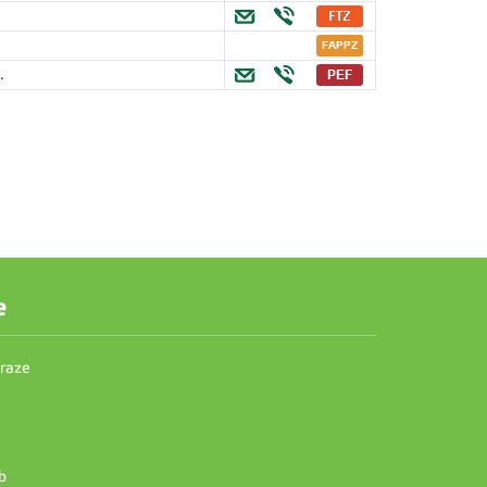
.
e
Praze
b