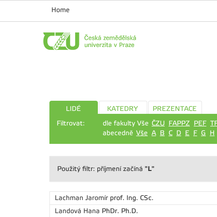
Home
LIDÉ
KATEDRY
PREZENTACE
Filtrovat:
dle fakulty Vše
ČZU
FAPPZ
PEF
T
abecedně
Vše
A
B
C
D
E
F
G
H
"L"
Použitý filtr: příjmení začíná
Lachman Jaromír
prof. Ing. CSc.
Landová Hana
PhDr. Ph.D.