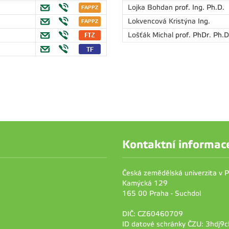
Lojka Bohdan
prof. Ing. Ph.D.
Lokvencová Kristýna
Ing.
Lošťák Michal
prof. PhDr. Ph.D
Kontaktní informac
Česká zemědělská univerzita v 
Kamýcká 129
165 00 Praha - Suchdol
DIČ: CZ60460709
ID datové schránky ČZU: 3hdj9c