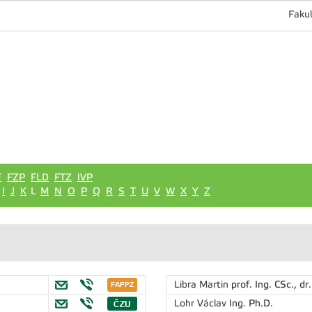
Fakul
F
FZP
FLD
FTZ
IVP
I
J
K
L
M
N
O
P
Q
R
S
T
U
V
W
X
Y
Z
Libra Martin
prof. Ing. CSc., dr.
Lohr Václav
Ing. Ph.D.