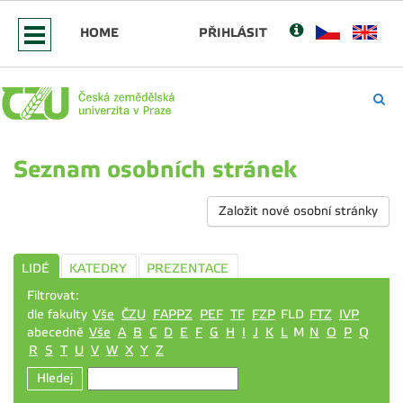
HOME
PŘIHLÁSIT
Seznam osobních stránek
Založit nové osobní stránky
LIDÉ
KATEDRY
PREZENTACE
Filtrovat:
dle fakulty
Vše
ČZU
FAPPZ
PEF
TF
FZP
FLD
FTZ
IVP
abecedně
Vše
A
B
C
D
E
F
G
H
I
J
K
L
M
N
O
P
Q
R
S
T
U
V
W
X
Y
Z
Hledej