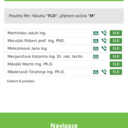
"FLD"
"M"
Použitý filtr: fakulta
, příjmení začíná
Martinisko Jakub
Ing.
Marušák Róbert
prof. Ing. PhD.
Melezínková Jana
Ing.
Merganičová Katarína
Ing. Dr. nat. techn.
Mikoláš Martin
Ing. Ph.D.
Mladenovič Strahinja
Ing. Ph.D.
Celkem 6 položek
Navigace